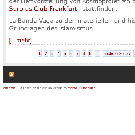
der Heftvorstellung von Kosmoprolet #5 
Surplus Club Frankfurt
stattfinden.
La Banda Vaga zu den materiellen und hi
Grundlagen des Islamismus.
[...mehr]
1
2
3
4
5
6
7
8
9
…
nächste Seite ›
Arthemia
is based on the original design by
Michael Hutagalung
.