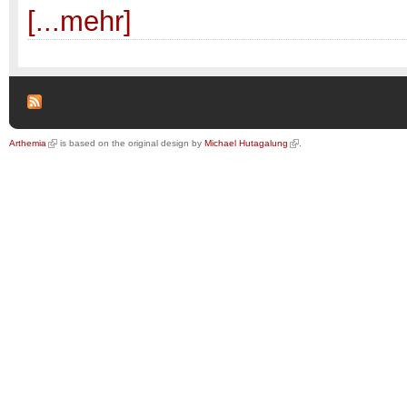
[...mehr]
Arthemia
is based on the original design by
Michael Hutagalung
.