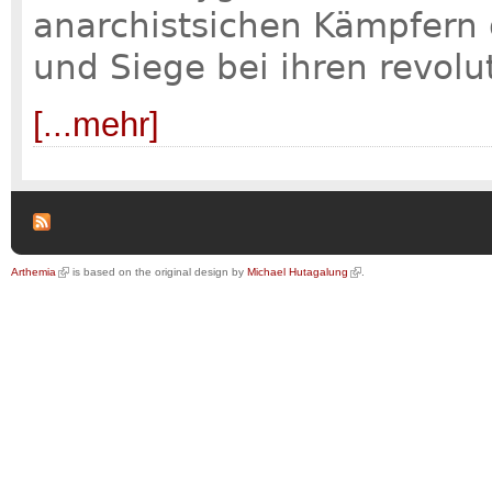
anarchistsichen Kämpfern g
und Siege bei ihren revolu
[...mehr]
Arthemia
is based on the original design by
Michael Hutagalung
.