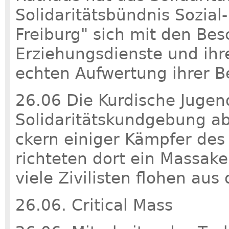
Solidaritätsbündnis Sozial
Freiburg" sich mit den Bes
Erziehungsdienste und ihr
echten Aufwertung ihrer Be
26.06 Die Kur­di­sche Jugen
Solidaritätskundgebung abg
ckern eini­ger Kämp­fer des
rich­te­ten dort ein Mas­sa­ke
viele Zivi­lis­ten flo­hen aus
26.06. Critical Mass