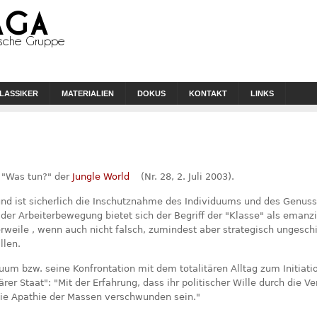
LASSIKER
MATERIALIEN
DOKUS
KONTAKT
LINKS
o "Was tun?" der
Jungle World
(Nr. 28, 2. Juli 2003).
und ist sicherlich die Inschutznahme des Individuums und des Genus
der Arbeiterbewegung bietet sich der Begriff der "Klasse" als emanzip
rweile , wenn auch nicht falsch, zumindest aber strategisch ungeschi
llen.
uum bzw. seine Konfrontation mit dem totalitären Alltag zum Initi
rer Staat": "Mit der Erfahrung, dass ihr politischer Wille durch die V
die Apathie der Massen verschwunden sein."