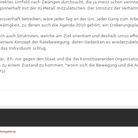
direktes Umfeld nach Zwängen durchsucht, die ja meist schon verinne
önnerhaft mit der IG Metall mitzulatschen. Der Umsturz der Verhältni
issenhaft betreiben, wäre jeder Tag an der Uni, jeder Gang zum Arb
ärtigkeit, zu denen auch die Agenda 2010 gehört, ein Eroberungsplat
h auch Strukturen, welche am Ziel orientiert und deshalb umso effek
odernere Konzept der Rätebewegung, deren Gedanken es wiederzubele
 das Individuum schlug.
är, d.h. nur gegen den Staat und die ihn konstituierenden Organisati
 zu einem Zustand zu kommen, "worin sich die Bewegung und die Au
75)
Hutagalung
.