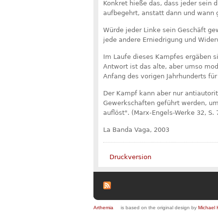
Konkret hieße das, dass jeder sein 
aufbegehrt, anstatt dann und wann g
Würde jeder Linke sein Geschäft gew
jede andere Erniedrigung und Widerw
Im Laufe dieses Kampfes ergäben sic
Antwort ist das alte, aber umso m
Anfang des vorigen Jahrhunderts für
Der Kampf kann aber nur antiautorit
Gewerkschaften geführt werden, um
auflöst". (Marx-Engels-Werke 32, S. 
La Banda Vaga, 2003
Druckversion
Arthemia
is based on the original design by
Michael 