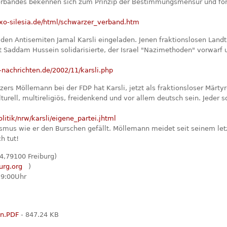
rbandes bekennen sich zum Prinzip der Bestimmungsmensur und ford
o-silesia.de/html/schwarzer_verband.htm
en Antisemiten Jamal Karsli eingeladen. Jenen fraktionslosen Land
it Saddam Hussein solidarisierte, der Israel "Nazimethoden" vorwarf 
-nachrichten.de/2002/11/karsli.php
ers Möllemann bei der FDP hat Karsli, jetzt als fraktionsloser Märtyr
kulturell, multireligiös, freidenkend und vor allem deutsch sein. Jeder
itik/nrw/karsli/eigene_partei.jhtml
nismus wie er den Burschen gefällt. Möllemann meidet seit seinem let
h tut!
4,79100 Freiburg)
urg.org
)
19:00Uhr
en.PDF
- 847.24 KB