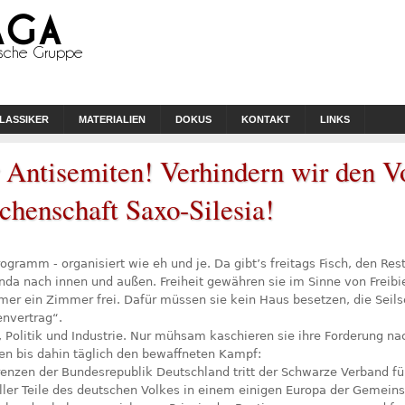
LASSIKER
MATERIALIEN
DOKUS
KONTAKT
LINKS
 Antisemiten! Verhindern wir den V
schenschaft Saxo-Silesia!
ramm - organisiert wie eh und je. Da gibt’s freitags Fisch, den Re
nda nach innen und außen. Freiheit gewähren sie im Sinne von Freibier
immer ein Zimmer frei. Dafür müssen sie kein Haus besetzen, die Seils
nvertrag“.
z, Politik und Industrie. Nur mühsam kaschieren sie ihre Forderung n
en bis dahin täglich den bewaffneten Kampf:
nzen der Bundesrepublik Deutschland tritt der Schwarze Verband für
ler Teile des deutschen Volkes in einem einigen Europa der Gemeinsch