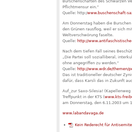
Burschenschaften des Schwarzen Ve
Pflichtmensur ein.“
Quelle: http:/
www.buschenschaft-sax
Am Donnerstag haben die Burschen d
den Grünen rausflog, weil er sich m
Weltverschwörung faselte.
Quelle:
http://www.antifaschistische
Nach dem tiefen Fall seines Beschütz
„Die Partei soll sozialliberal, inter
ohne angegriffen zu werden.“
Quelle:
http://www.wdr.de/themen/pol
Das ist traditioneller deutscher Zy
dafür, dass Karsli das in Zukunft auc
Auf_zur Saxo-Silesia! (Kapellenweg 
Treffpunkt in der KTS (
www.kts-freib
am Donnerstag, den 6.11.2003 um 
www.labandavaga.de
Kein Rederecht für Antisemit